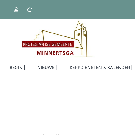
Ga
naar
inhoud
BEGIN |
NIEUWS |
KERKDIENSTEN & KALENDER |