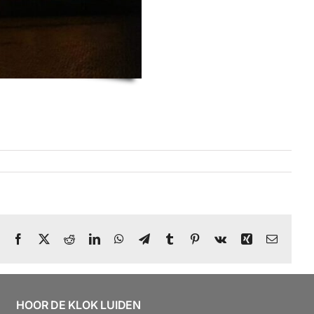
Facebook
X
Reddit
LinkedIn
WhatsApp
Telegram
Tumblr
Pinterest
Vk
Xing
E-
mail
HOOR DE KLOK LUIDEN