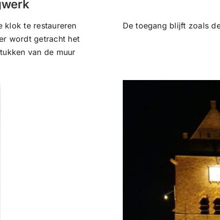
egwerk
e klok te restaureren
De toegang blijft zoals 
r wordt getracht het
stukken van de muur