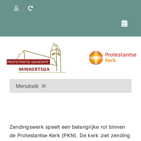
Ga
naar
inhoud
Menubalk
BEGIN |
NIEUWS |
KERKDIENSTEN & KALENDER |
Zendingswerk speelt een belangrijke rol binnen
TSJERKENIJS |
de Protestantse Kerk (PKN). De kerk ziet zending
KERK & ORGANISATIE |