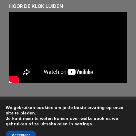
HOOR DE KLOK LUIDEN
We gebruiken cookies om je de beste ervaring op onze
© Copyright 2024 - 2026 - Alle rechten behouden aan
site te bieden.
de ontwerper/beheerder Protestantse gemeente
Je kunt meer te weten komen over welke cookies we
gebruiken of ze uitschakelen in
settings
.
Minnertsga
Accepteer