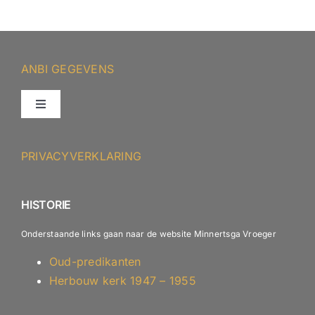
ANBI GEGEVENS
Toggle
Navigation
ANBI – Protestantse Gemeente Minnertsga
PRIVACYVERKLARING
ANBI – Diaconie
HISTORIE
Onderstaande links gaan naar de website Minnertsga Vroeger
Oud-predikanten
Herbouw kerk 1947 – 1955