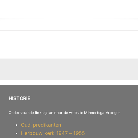
HISTORIE
Onderstaande links gaan naar de website Minnertsga Vroeger
Oud-predikanten
Herbouw kerk 1947 – 1955