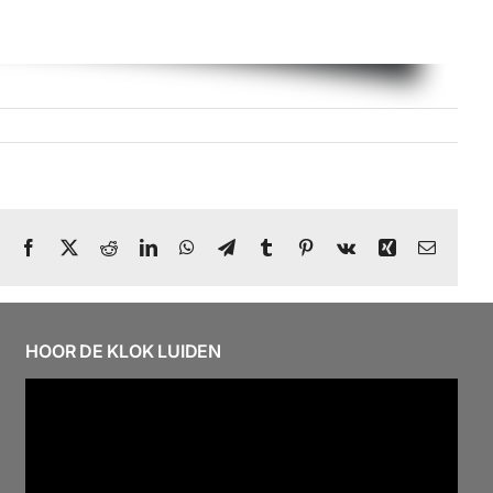
Facebook
X
Reddit
LinkedIn
WhatsApp
Telegram
Tumblr
Pinterest
Vk
Xing
E-
mail
HOOR DE KLOK LUIDEN