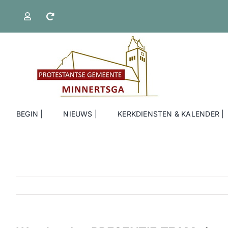
Ga
naar
inhoud
BEGIN |
NIEUWS |
KERKDIENSTEN & KALENDER |