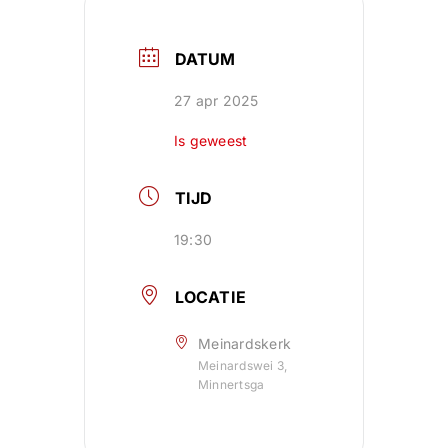
DATUM
27 apr 2025
Is geweest
TIJD
19:30
LOCATIE
Meinardskerk
Meinardswei 3,
Minnertsga