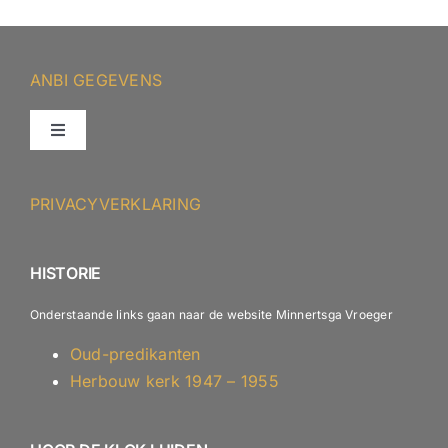
ANBI GEGEVENS
Toggle
Navigation
ANBI – Protestantse Gemeente Minnertsga
PRIVACYVERKLARING
ANBI – Diaconie
HISTORIE
Onderstaande links gaan naar de website Minnertsga Vroeger
Oud-predikanten
Herbouw kerk 1947 – 1955