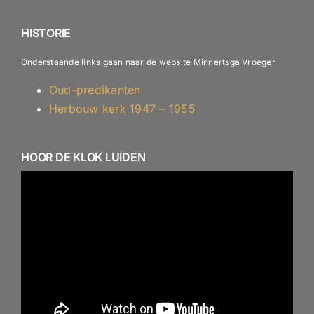
ANBI – Diaconie
HISTORIE
Onderstaande links gaan naar de website Minnertsga Vroeger
Oud-predikanten
Herbouw kerk 1947 – 1955
HOOR DE KLOK LUIDEN