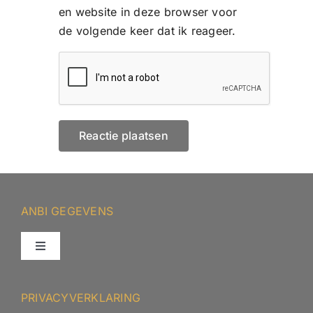
en website in deze browser voor
de volgende keer dat ik reageer.
ANBI GEGEVENS
Toggle
Navigation
ANBI – Protestantse Gemeente Minnertsga
PRIVACYVERKLARING