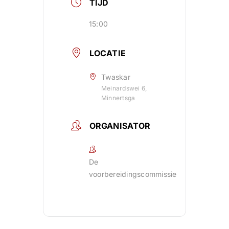
TIJD
15:00
LOCATIE
Twaskar
Meinardswei 6,
Minnertsga
ORGANISATOR
De
voorbereidingscommissie