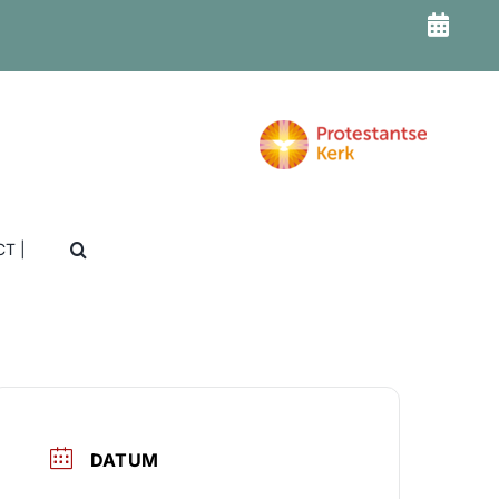
T |
DATUM