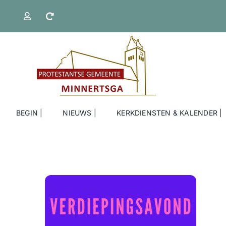
Ga
naar
inhoud
BEGIN |
NIEUWS |
KERKDIENSTEN & KALENDER |