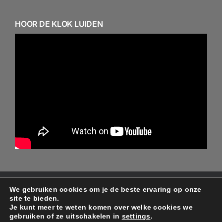
HOOR DE KLOK LUIDEN
We gebruiken cookies om je de beste ervaring op onze
© Copyright 2024 - 2026 - Alle rechten behouden aan
site te bieden.
de ontwerper/beheerder Protestantse gemeente
Je kunt meer te weten komen over welke cookies we
gebruiken of ze uitschakelen in
settings
.
Minnertsga