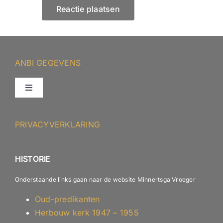
ANBI GEGEVENS
Toggle
Navigation
ANBI – Protestantse Gemeente Minnertsga
PRIVACYVERKLARING
ANBI – Diaconie
HISTORIE
Onderstaande links gaan naar de website Minnertsga Vroeger
Oud-predikanten
Herbouw kerk 1947 – 1955