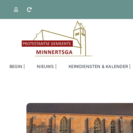
Ga
naar
inhoud
BEGIN |
NIEUWS |
KERKDIENSTEN & KALENDER |