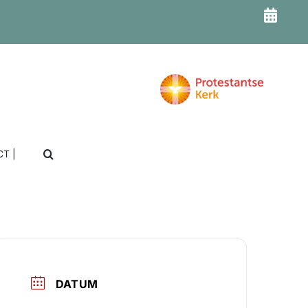
T |
DATUM