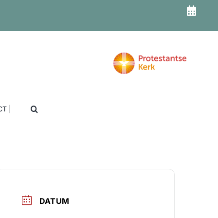
T |
DATUM