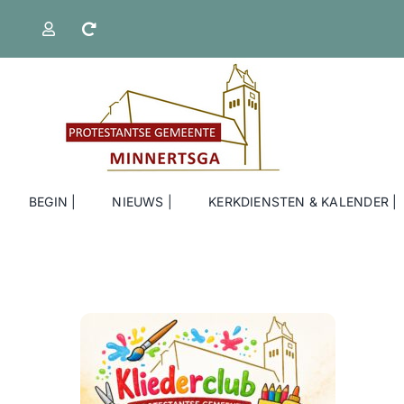
Ga
naar
inhoud
BEGIN |
NIEUWS |
KERKDIENSTEN & KALENDER |