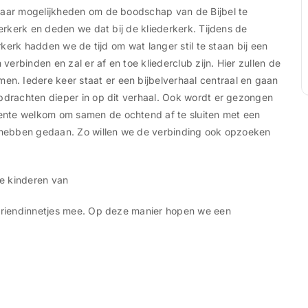
 naar mogelijkheden om de boodschap van de Bijbel te
derkerk en deden we dat bij de kliederkerk. Tijdens de
erkerk hadden we de tijd om wat langer stil te staan bij een
erbinden en zal er af en toe kliederclub zijn. Hier zullen de
. Iedere keer staat er een bijbelverhaal centraal en gaan
opdrachten dieper in op dit verhaal. Ook wordt er gezongen
ente welkom om samen de ochtend af te sluiten met een
n hebben gedaan. Zo willen we de verbinding ook opzoeken
le kinderen van
 vriendinnetjes mee. Op deze manier hopen we een