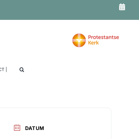
T |
DATUM