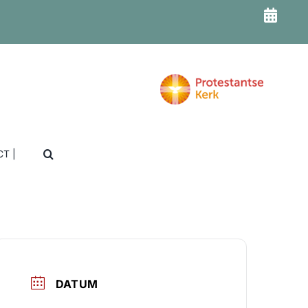
T |
DATUM