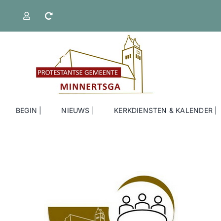
Ga
naar
inhoud
BEGIN |
NIEUWS |
KERKDIENSTEN & KALENDER |