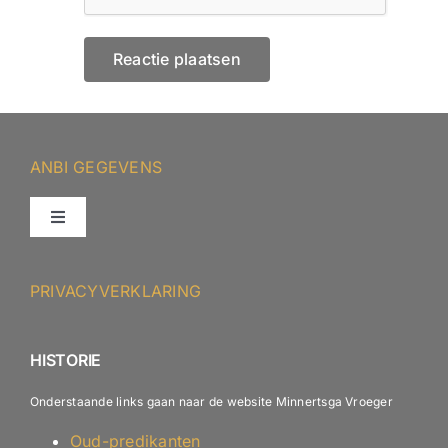
ANBI GEGEVENS
Toggle
Navigation
ANBI – Protestantse Gemeente Minnertsga
PRIVACYVERKLARING
ANBI – Diaconie
HISTORIE
Onderstaande links gaan naar de website Minnertsga Vroeger
Oud-predikanten