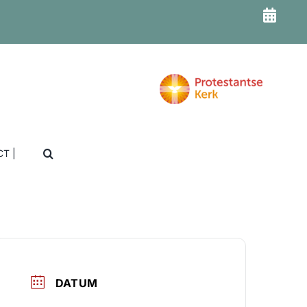
T |
DATUM