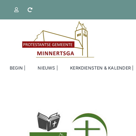
Ga
naar
inhoud
BEGIN |
NIEUWS |
KERKDIENSTEN & KALENDER |