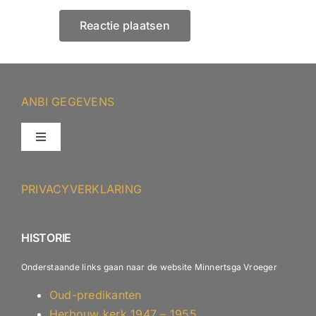
ANBI GEGEVENS
Toggle
Navigation
ANBI – Protestantse Gemeente Minnertsga
PRIVACYVERKLARING
ANBI – Diaconie
HISTORIE
Onderstaande links gaan naar de website Minnertsga Vroeger
Oud-predikanten
Herbouw kerk 1947 – 1955