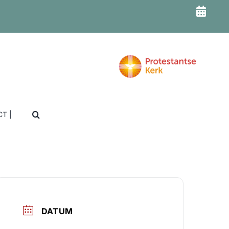
T |
DATUM