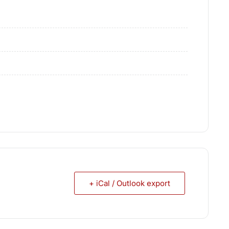
                                                                        
+ iCal / Outlook export