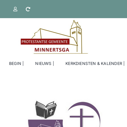
Ga
naar
inhoud
BEGIN |
NIEUWS |
KERKDIENSTEN & KALENDER |