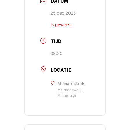
DATUM
25 dec 2025
Is geweest
TIJD
09:30
LOCATIE
Meinardskerk
Meinardswei 3,
Minnertsga