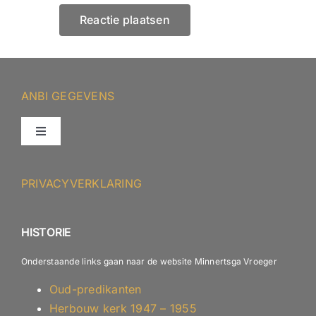
ANBI GEGEVENS
Toggle
Navigation
ANBI – Protestantse Gemeente Minnertsga
PRIVACYVERKLARING
ANBI – Diaconie
HISTORIE
Onderstaande links gaan naar de website Minnertsga Vroeger
Oud-predikanten
Herbouw kerk 1947 – 1955