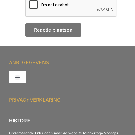
ANBI GEGEVENS
Toggle
Navigation
ANBI – Protestantse Gemeente Minnertsga
PRIVACYVERKLARING
ANBI – Diaconie
HISTORIE
Onderstaande links gaan naar de website Minnertsga Vroeger