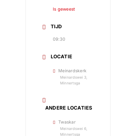
Is geweest
TIJD
09:30
LOCATIE
Meinardskerk
Meinardswei 3,
Minnertsga
ANDERE LOCATIES
Twaskar
Meinardswei 6,
Minnertsga