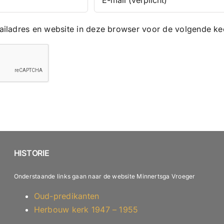
iladres en website in deze browser voor de volgende kee
HISTORIE
Onderstaande links gaan naar de website Minnertsga Vroeger
Oud-predikanten
Herbouw kerk 1947 – 1955