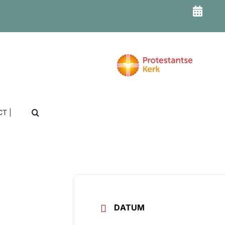
T |
DATUM