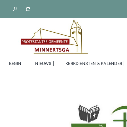
Ga
naar
inhoud
BEGIN |
NIEUWS |
KERKDIENSTEN & KALENDER |