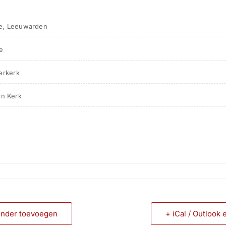
re, Leeuwarden
e 
derkerk
en Kerk
ender toevoegen
+ iCal / Outlook 