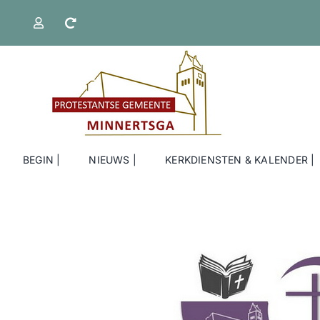
Ga
naar
inhoud
BEGIN |
NIEUWS |
KERKDIENSTEN & KALENDER |