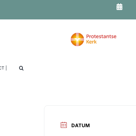
T |
DATUM