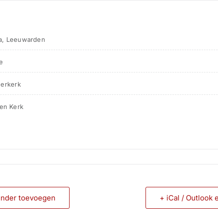
ma, Leeuwarden
e 
derkerk
 en Kerk
ender toevoegen
+ iCal / Outlook 