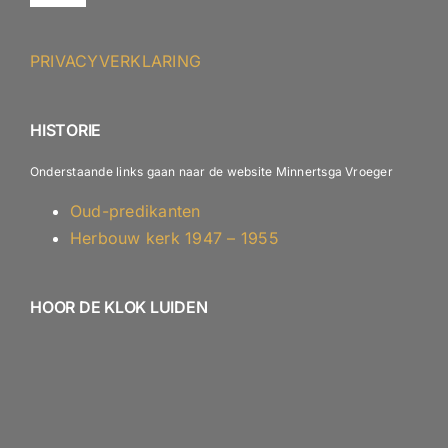
Navigation
ANBI – Protestantse Gemeente Minnertsga
PRIVACYVERKLARING
ANBI – Diaconie
HISTORIE
Onderstaande links gaan naar de website Minnertsga Vroeger
Oud-predikanten
Herbouw kerk 1947 – 1955
HOOR DE KLOK LUIDEN