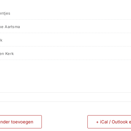
entjes
ke Aartsma
rk
 en Kerk
ender toevoegen
+ iCal / Outlook 