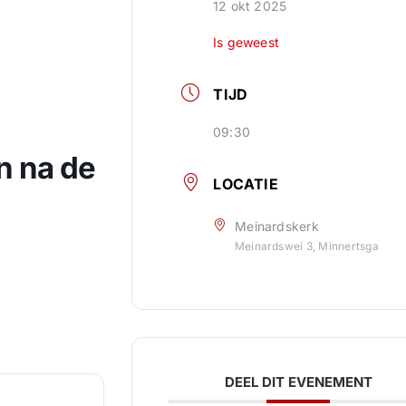
12 okt 2025
Is geweest
TIJD
09:30
n na de
LOCATIE
Meinardskerk
Meinardswei 3, Minnertsga
DEEL DIT EVENEMENT