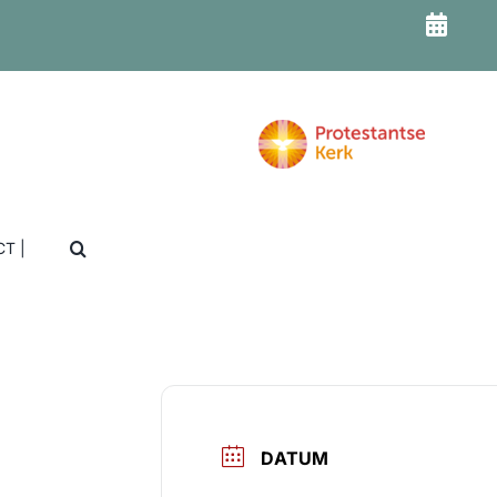
T |
DATUM