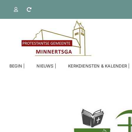
Ga
naar
inhoud
BEGIN |
NIEUWS |
KERKDIENSTEN & KALENDER |