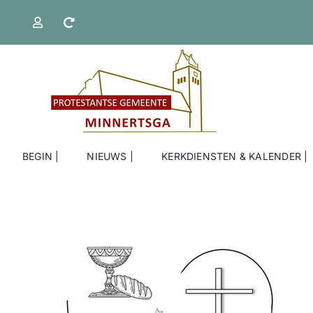
Ga
naar
inhoud
BEGIN |
NIEUWS |
KERKDIENSTEN & KALENDER |