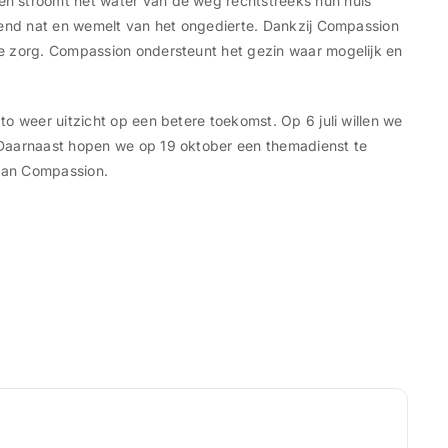
n stroomt het water van de weg rechtstreeks hun huis
rend nat en wemelt van het ongedierte. Dankzij Compassion
e zorg. Compassion ondersteunt het gezin waar mogelijk en
o weer uitzicht op een betere toekomst. Op 6 juli willen we
 Daarnaast hopen we op 19 oktober een themadienst te
 van Compassion.