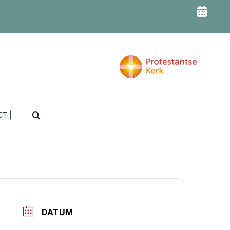
T |
DATUM