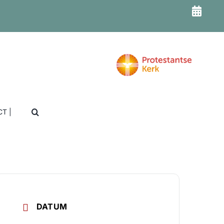
T |
DATUM