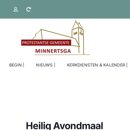
Ga
naar
inhoud
BEGIN |
NIEUWS |
KERKDIENSTEN & KALENDER |
Heilig Avondmaal