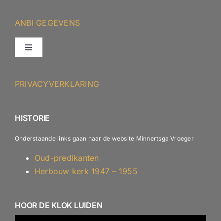
ANBI GEGEVENS
Toggle
Navigation
ANBI – Protestantse Gemeente Minnertsga
PRIVACYVERKLARING
ANBI – Diaconie
HISTORIE
Onderstaande links gaan naar de website Minnertsga Vroeger
Oud-predikanten
Herbouw kerk 1947 – 1955
HOOR DE KLOK LUIDEN