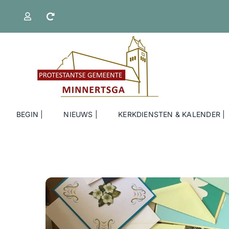
Ga
naar
inhoud
BEGIN |
NIEUWS |
KERKDIENSTEN & KALENDER |