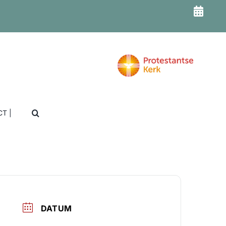
T |
DATUM