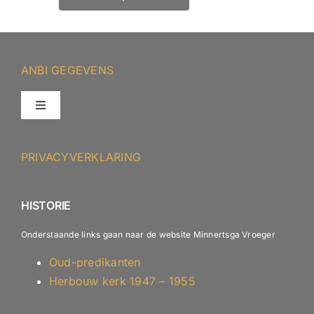
ANBI GEGEVENS
Toggle
Navigation
ANBI – Protestantse Gemeente Minnertsga
PRIVACYVERKLARING
ANBI – Diaconie
HISTORIE
Onderstaande links gaan naar de website Minnertsga Vroeger
Oud-predikanten
Herbouw kerk 1947 – 1955