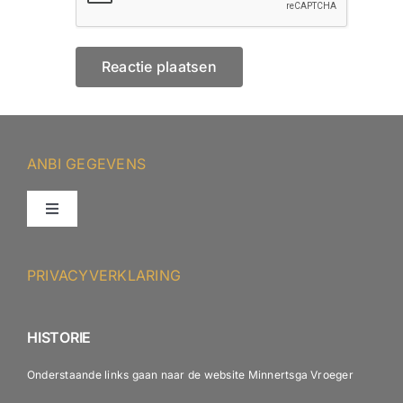
ANBI GEGEVENS
Toggle
Navigation
ANBI – Protestantse Gemeente Minnertsga
PRIVACYVERKLARING
ANBI – Diaconie
HISTORIE
Onderstaande links gaan naar de website Minnertsga Vroeger