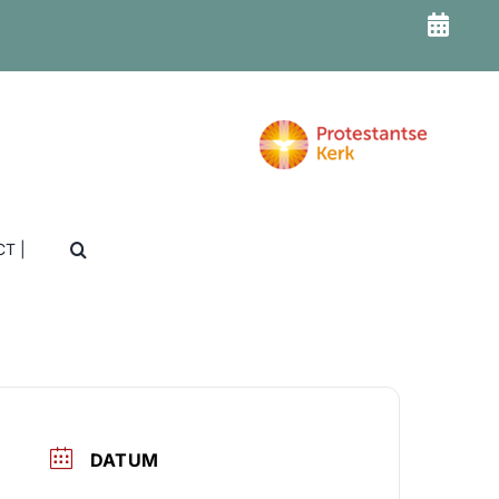
T |
DATUM