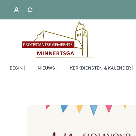
Ga
naar
inhoud
BEGIN |
NIEUWS |
KERKDIENSTEN & KALENDER |