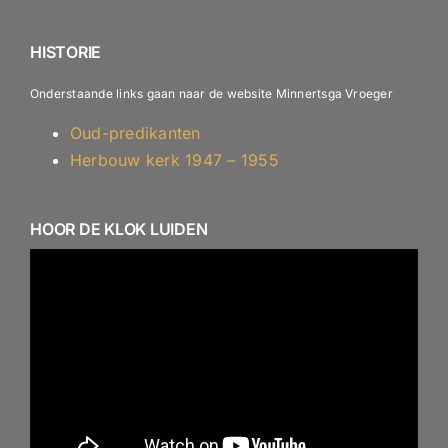
ANBI – Diaconie
HISTORIE
Onderstaande links gaan naar de website Minnertsga Vroeger
Oud-predikanten
Herbouw kerk 1947 – 1955
HOOR DE KLOK LUIDEN