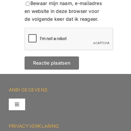
Bewaar mijn naam, e-mailadres
en website in deze browser voor
de volgende keer dat ik reageer.
ANBI GEGEVENS
Toggle
Navigation
ANBI – Protestantse Gemeente Minnertsga
PRIVACYVERKLARING