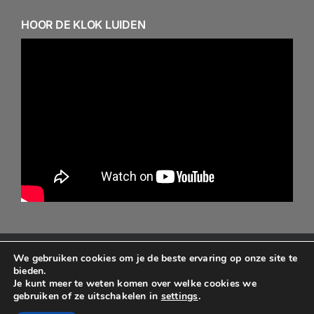
HOOR DE KLOK LUIDEN
We gebruiken cookies om je de beste ervaring op onze site te
© Copyright 2024 - 2026 - Alle rechten behouden aan
bieden.
de ontwerper/beheerder Protestantse gemeente
Je kunt meer te weten komen over welke cookies we
gebruiken of ze uitschakelen in
settings
.
Minnertsga