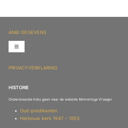
ANBI GEGEVENS
Toggle
Navigation
ANBI – Protestantse Gemeente Minnertsga
PRIVACYVERKLARING
ANBI – Diaconie
HISTORIE
Onderstaande links gaan naar de website Minnertsga Vroeger
Oud-predikanten
Herbouw kerk 1947 – 1955