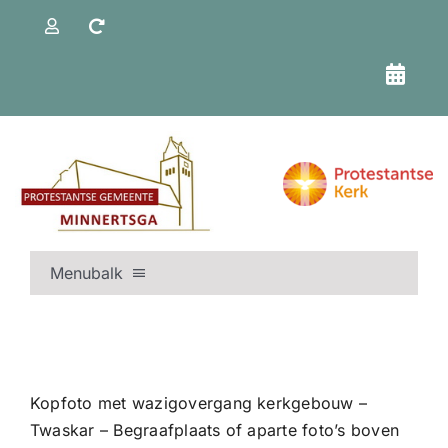
Ga
naar
inhoud
Menubalk
BEGIN |
NIEUWS |
KERKDIENSTEN & KALENDER |
Kopfoto met wazigovergang kerkgebouw –
TSJERKENIJS |
Twaskar – Begraafplaats of aparte foto’s boven
KERK & ORGANISATIE |