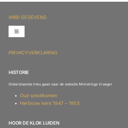
ANBI GEGEVENS
Toggle
Navigation
ANBI – Protestantse Gemeente Minnertsga
PRIVACYVERKLARING
ANBI – Diaconie
HISTORIE
Onderstaande links gaan naar de website Minnertsga Vroeger
Oud-predikanten
Herbouw kerk 1947 – 1955
HOOR DE KLOK LUIDEN