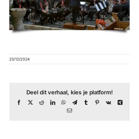
23/12/2024
Deel dit verhaal, kies je platform!
Facebook
X
Reddit
LinkedIn
WhatsApp
Telegram
Tumblr
Pinterest
Vk
Xing
E-
mail