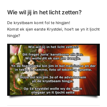
CONTACT |
Wie wil jij in het licht zetten?
Zoeken
naar:
De krystbeam komt fol te hingjen!
Komst ek sjen earste Krystdei, hoe’t se yn it ljocht
hingje?