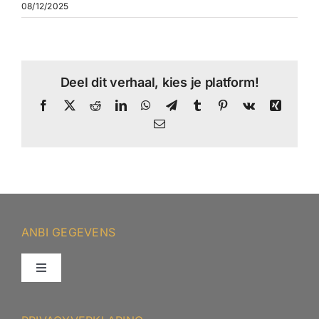
08/12/2025
Deel dit verhaal, kies je platform!
Facebook
X
Reddit
LinkedIn
WhatsApp
Telegram
Tumblr
Pinterest
Vk
Xing
E-
mail
ANBI GEGEVENS
Toggle
Navigation
ANBI – Protestantse Gemeente Minnertsga