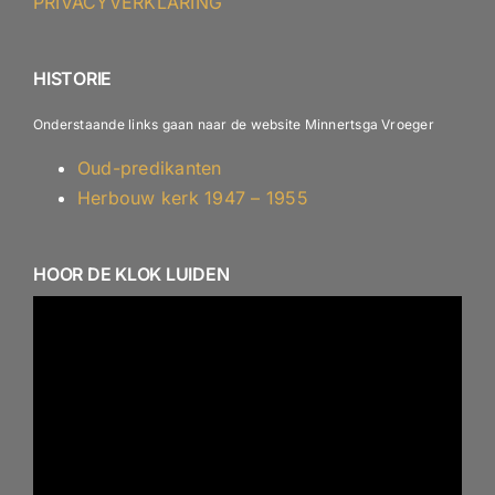
PRIVACYVERKLARING
ANBI – Diaconie
HISTORIE
Onderstaande links gaan naar de website Minnertsga Vroeger
Oud-predikanten
Herbouw kerk 1947 – 1955
HOOR DE KLOK LUIDEN