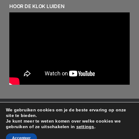
HOOR DE KLOK LUIDEN
We gebruiken cookies om je de beste ervaring op onze
© Copyright 2024 - 2026 - Alle rechten behouden aan
site te bieden.
de ontwerper/beheerder Protestantse gemeente
Je kunt meer te weten komen over welke cookies we
gebruiken of ze uitschakelen in
settings
.
Minnertsga
Accepteer