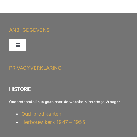
ANBI GEGEVENS
Toggle
Navigation
ANBI – Protestantse Gemeente Minnertsga
PRIVACYVERKLARING
ANBI – Diaconie
HISTORIE
Onderstaande links gaan naar de website Minnertsga Vroeger
Oud-predikanten
Herbouw kerk 1947 – 1955