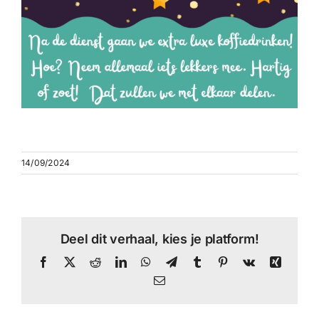
14/09/2024
Deel dit verhaal, kies je platform!
Facebook
X
Reddit
LinkedIn
WhatsApp
Telegram
Tumblr
Pinterest
Vk
Xing
E-
mail