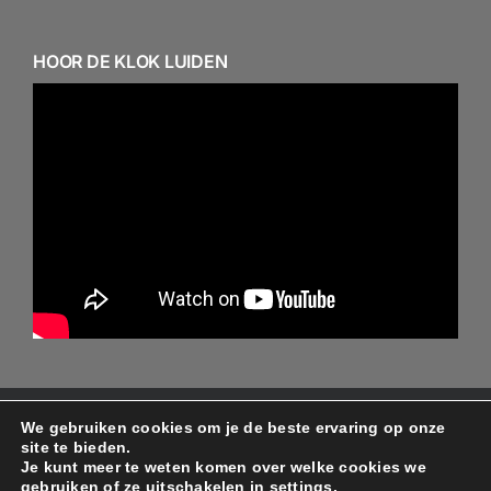
HOOR DE KLOK LUIDEN
We gebruiken cookies om je de beste ervaring op onze
© Copyright 2024 - 2026 - Alle rechten behouden aan
site te bieden.
de ontwerper/beheerder Protestantse gemeente
Je kunt meer te weten komen over welke cookies we
gebruiken of ze uitschakelen in
settings
.
Minnertsga