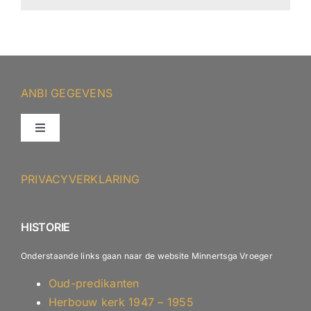
ANBI GEGEVENS
Toggle
Navigation
ANBI – Protestantse Gemeente Minnertsga
PRIVACYVERKLARING
ANBI – Diaconie
HISTORIE
Onderstaande links gaan naar de website Minnertsga Vroeger
Oud-predikanten
Herbouw kerk 1947 – 1955