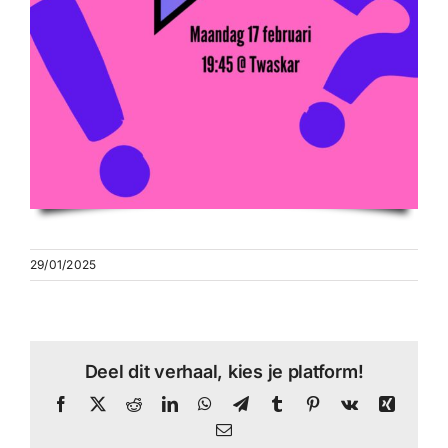
29/01/2025
Deel dit verhaal, kies je platform!
Facebook
X
Reddit
LinkedIn
WhatsApp
Telegram
Tumblr
Pinterest
Vk
Xing
E-
mail