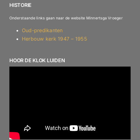
HISTORIE
Onderstaande links gaan naar de website Minnertsga Vroeger
Oud-predikanten
Herbouw kerk 1947 – 1955
HOOR DE KLOK LUIDEN