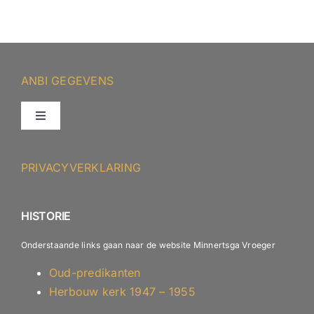
ANBI GEGEVENS
Toggle
Navigation
ANBI – Protestantse Gemeente Minnertsga
PRIVACYVERKLARING
ANBI – Diaconie
HISTORIE
Onderstaande links gaan naar de website Minnertsga Vroeger
Oud-predikanten
Herbouw kerk 1947 – 1955