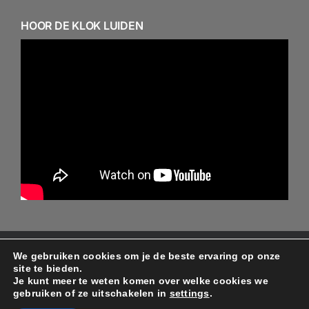
HOOR DE KLOK LUIDEN
We gebruiken cookies om je de beste ervaring op onze
© Copyright 2024 - 2026 - Alle rechten behouden aan
site te bieden.
de ontwerper/beheerder Protestantse gemeente
Je kunt meer te weten komen over welke cookies we
gebruiken of ze uitschakelen in
settings
.
Minnertsga