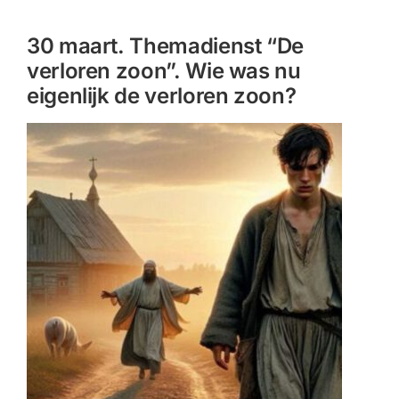
CONTACT |
30 maart. Themadienst “De
Zoeken
verloren zoon”. Wie was nu
naar:
eigenlijk de verloren zoon?