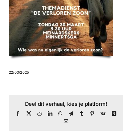
22/03/2025
Deel dit verhaal, kies je platform!
Facebook
X
Reddit
LinkedIn
WhatsApp
Telegram
Tumblr
Pinterest
Vk
Xing
E-
mail