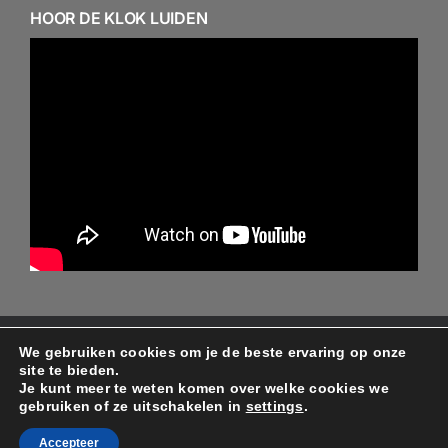
HOOR DE KLOK LUIDEN
We gebruiken cookies om je de beste ervaring op onze
© Copyright 2024 - 2026 - Alle rechten behouden aan
site te bieden.
de ontwerper/beheerder Protestantse gemeente
Je kunt meer te weten komen over welke cookies we
gebruiken of ze uitschakelen in
settings
.
Minnertsga
Accepteer