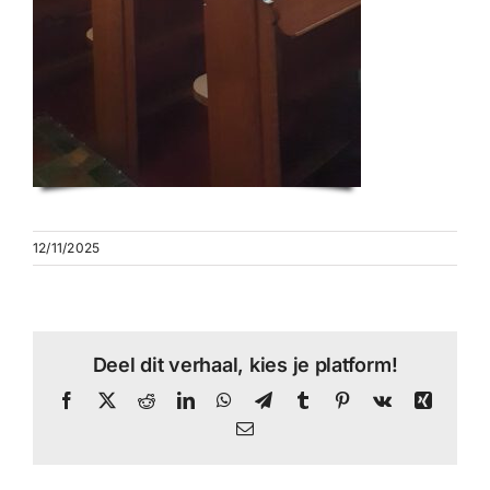
12/11/2025
Deel dit verhaal, kies je platform!
Facebook
X
Reddit
LinkedIn
WhatsApp
Telegram
Tumblr
Pinterest
Vk
Xing
E-
mail