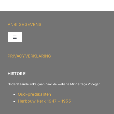
ANBI GEGEVENS
Toggle
Navigation
ANBI – Protestantse Gemeente Minnertsga
PRIVACYVERKLARING
ANBI – Diaconie
HISTORIE
Onderstaande links gaan naar de website Minnertsga Vroeger
Oud-predikanten
Herbouw kerk 1947 – 1955