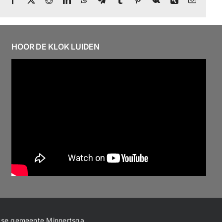
mail
HOOR DE KLOK LUIDEN
ntse gemeente Minnertsga