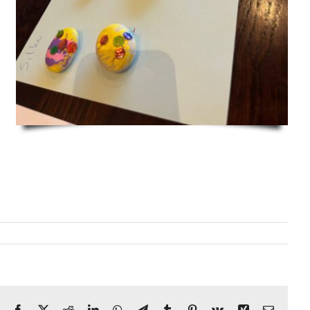
Facebook
X
Reddit
LinkedIn
WhatsApp
Telegram
Tumblr
Pinterest
Vk
Xing
E-