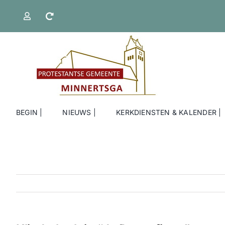
Ga
naar
inhoud
BEGIN |
NIEUWS |
KERKDIENSTEN & KALENDER |