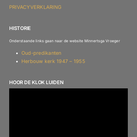
ANBI – Protestantse Gemeente Minnertsga
PRIVACYVERKLARING
ANBI – Diaconie
HISTORIE
Onderstaande links gaan naar de website Minnertsga Vroeger
Oud-predikanten
Herbouw kerk 1947 – 1955
HOOR DE KLOK LUIDEN