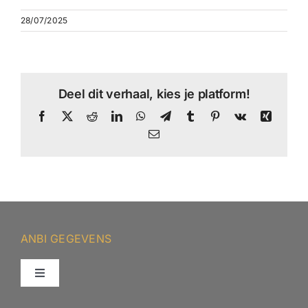
28/07/2025
Deel dit verhaal, kies je platform!
Facebook
X
Reddit
LinkedIn
WhatsApp
Telegram
Tumblr
Pinterest
Vk
Xing
E-
mail
ANBI GEGEVENS
Toggle
Navigation