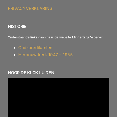
ANBI – Protestantse Gemeente Minnertsga
PRIVACYVERKLARING
ANBI – Diaconie
HISTORIE
Onderstaande links gaan naar de website Minnertsga Vroeger
Oud-predikanten
Herbouw kerk 1947 – 1955
HOOR DE KLOK LUIDEN