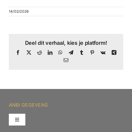
14/02/2026
Deel dit verhaal, kies je platform!
Facebook
X
Reddit
LinkedIn
WhatsApp
Telegram
Tumblr
Pinterest
Vk
Xing
E-
mail
ANBI GEGEVENS
Toggle
Navigation