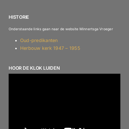
ANBI – Diaconie
HISTORIE
Onderstaande links gaan naar de website Minnertsga Vroeger
Oud-predikanten
Herbouw kerk 1947 – 1955
HOOR DE KLOK LUIDEN