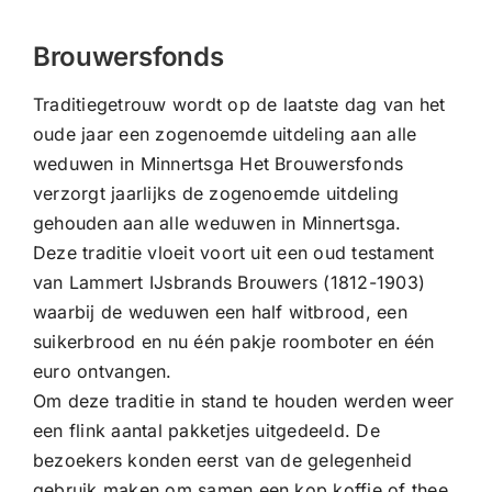
CONTACT |
Brouwersfonds
Zoeken
naar:
Traditiegetrouw wordt op de laatste dag van het
oude jaar een zogenoemde uitdeling aan alle
weduwen in Minnertsga Het Brouwersfonds
verzorgt jaarlijks de zogenoemde uitdeling
gehouden aan alle weduwen in Minnertsga.
Deze traditie vloeit voort uit een oud testament
van Lammert IJsbrands Brouwers (1812-1903)
waarbij de weduwen een half witbrood, een
suikerbrood en nu één pakje roomboter en één
euro ontvangen.
Om deze traditie in stand te houden werden weer
een flink aantal pakketjes uitgedeeld. De
bezoekers konden eerst van de gelegenheid
gebruik maken om samen een kop koffie of thee