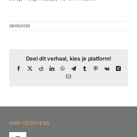
29/05/2025
Deel dit verhaal, kies je platform!
Facebook
X
Reddit
LinkedIn
WhatsApp
Telegram
Tumblr
Pinterest
Vk
Xing
E-
mail
ANBI GEGEVENS