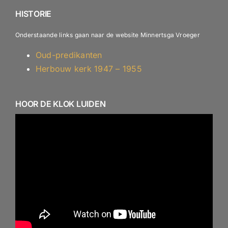
ANBI – Diaconie
HISTORIE
Onderstaande links gaan naar de website Minnertsga Vroeger
Oud-predikanten
Herbouw kerk 1947 – 1955
HOOR DE KLOK LUIDEN