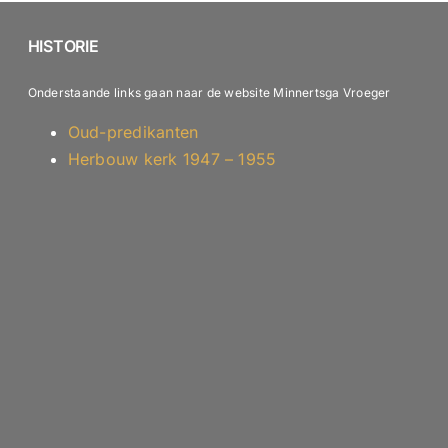
HISTORIE
Onderstaande links gaan naar de website Minnertsga Vroeger
Oud-predikanten
Herbouw kerk 1947 – 1955