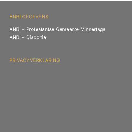
ANBI GEGEVENS
ANBI – Protestantse Gemeente Minnertsga
ANBI – Diaconie
PRIVACYVERKLARING