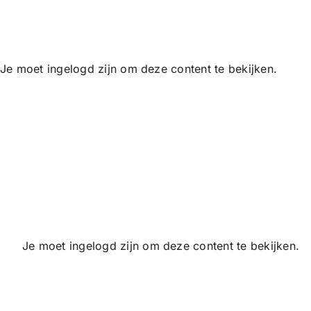
Ga
naar
inhoud
Je moet ingelogd zijn om deze content te bekijken.
Je moet ingelogd zijn om deze content te bekijken.