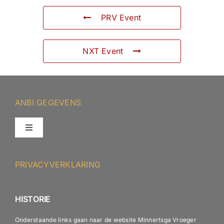
PRV Event
NXT Event
ANBI GEGEVENS
Toggle
Navigation
ANBI – Protestantse Gemeente Minnertsga
PRIVACYVERKLARING
ANBI – Diaconie
HISTORIE
Onderstaande links gaan naar de website Minnertsga Vroeger